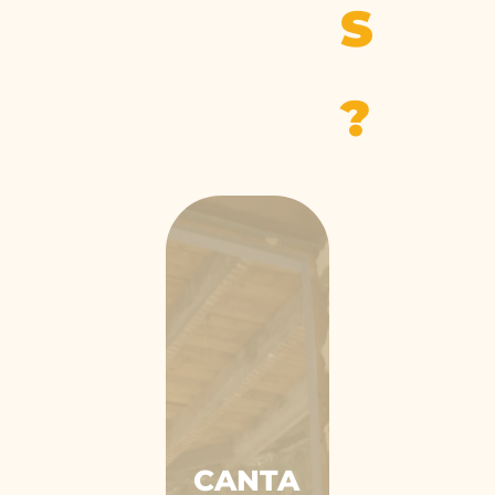
S
?
CANTA
NL