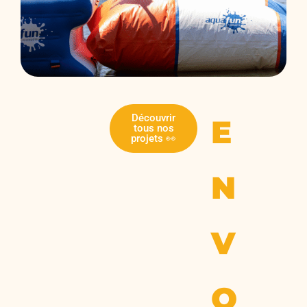
Découvrir
E
tous nos
projets 👀
N
V
O