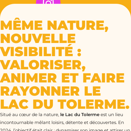
MÊME NATURE,
NOUVELLE
VISIBILITÉ :
VALORISER,
ANIMER ET FAIRE
RAYONNER LE
LAC DU TOLERME.
Situé au cœur de la nature,
le Lac du Tolerme
est un lieu
incontournable mêlant loisirs, détente et découvertes. En
2024, l’objectif était clair : dynamiser son image et attirer un