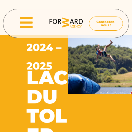
Contactez-
nous !
2024 –
2025
LAC
DU
TOL