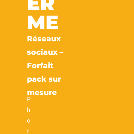
ER
ME
Réseaux
sociaux –
Forfait
pack sur
mesure
P
h
o
t