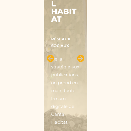
L
COAC
HABIT
HING
AT
RÉSEAUX
SOCIAUX
RÉSEAUX
SOCIAUX
NL
De la
Coaching,
stratégie aux
c’est des
publications,
réseaux
on prend en
sociaux
main toute
vivants et
la com’
percutants…
digitale de
grâce à notre
Cantal
gestion
Habitat.
complète et
nos