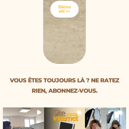
Décou
contenus
vrir 👀
vidéo sur
mesure.
Décou
vrir 👀
VOUS ÊTES TOUJOURS LÀ ? NE RATEZ
RIEN, ABONNEZ-VOUS.